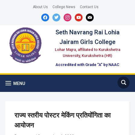
About Us
College News
Contact Us
facebook
twitter
instagram
youtube
mail
Seth Navrang Rai Lohia
Jairam Girls College
Lohar Majra, affiliated to Kurukshetra
University, Kurukshetra (HR)
Accredited with Grade "A" by NAAC
MENU
राज्य स्तरीय पोस्टर मेकिंग प्रतियोंगिता का
आयोजन