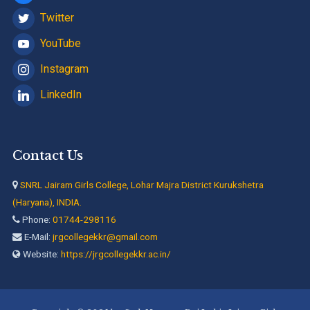
Twitter
YouTube
Instagram
LinkedIn
Contact Us
SNRL Jairam Girls College, Lohar Majra District Kurukshetra
(Haryana), INDIA.
Phone:
01744-298116
E-Mail:
jrgcollegekkr@gmail.com
Website:
https://jrgcollegekkr.ac.in/