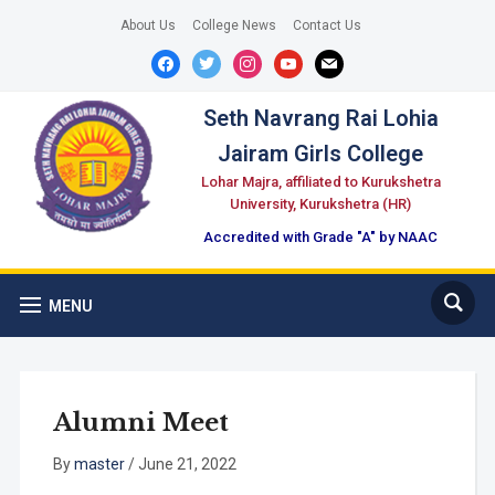
About Us
College News
Contact Us
facebook
twitter
instagram
youtube
mail
Seth Navrang Rai Lohia
Jairam Girls College
Lohar Majra, affiliated to Kurukshetra
University, Kurukshetra (HR)
Accredited with Grade "A" by NAAC
MENU
Alumni Meet
By
master
/
June 21, 2022