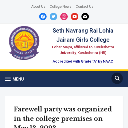
About Us
College News
Contact Us
facebook
twitter
instagram
youtube
mail
Seth Navrang Rai Lohia
Jairam Girls College
Lohar Majra, affiliated to Kurukshetra
University, Kurukshetra (HR)
Accredited with Grade "A" by NAAC
MENU
Farewell party was organized
in the college premises on