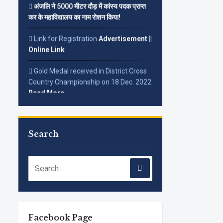
कर के महाविद्यालय का नाम रोशन किया!
Link for Registration
Advertisement
||
Online Link
Gold Medal received in District Cross
Country Championship on 18 Dec. 2022
Read More...
Search
Facebook Page