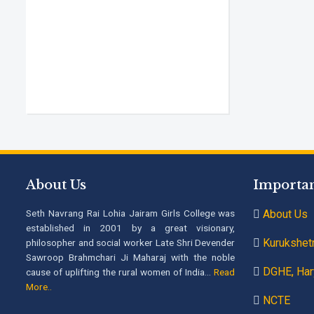
About Us
Importan
Seth Navrang Rai Lohia Jairam Girls College was
About Us
established in 2001 by a great visionary,
Kurukshetr
philosopher and social worker Late Shri Devender
Sawroop Brahmchari Ji Maharaj with the noble
DGHE, Har
cause of uplifting the rural women of India...
Read
More..
NCTE