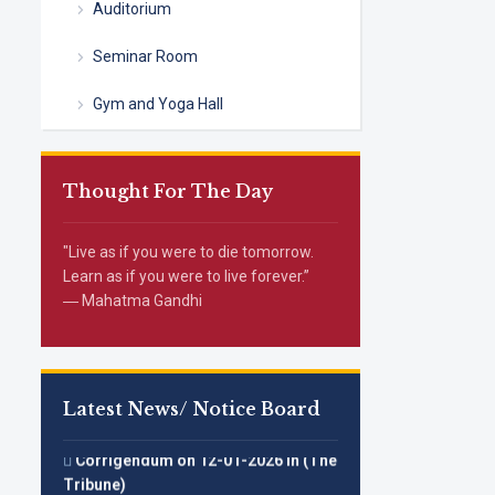
Auditorium
Seminar Room
Gym and Yoga Hall
Thought For The Day
"Live as if you were to die tomorrow.
Learn as if you were to live forever.”
― Mahatma Gandhi
Latest News/ Notice Board
Corrigendum on 12-01-2026 in (The
Tribune)
अंजलि ने 5000 मीटर दौड़ में कांस्य पदक प्राप्त