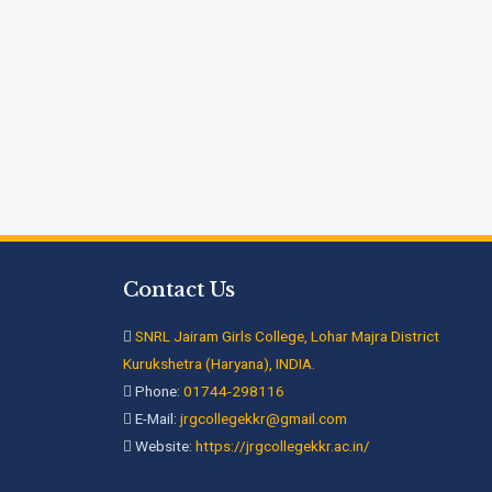
Contact Us
SNRL Jairam Girls College, Lohar Majra District
Kurukshetra (Haryana), INDIA.
Phone:
01744-298116
E-Mail:
jrgcollegekkr@gmail.com
Website:
https://jrgcollegekkr.ac.in/