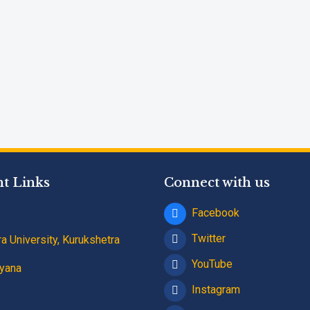
t Links
Connect with us
Facebook
Twitter
a University, Kurukshetra
YouTube
yana
Instagram