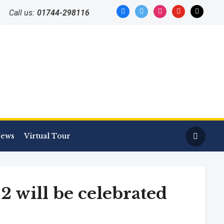
facebook
twitter
instagram
youtube
mail
Call us:
01744-298116
ews
Virtual Tour
 will be celebrated