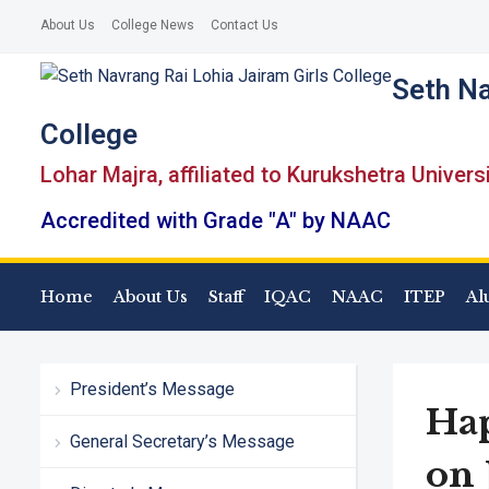
About Us
College News
Contact Us
Seth Na
College
Lohar Majra, affiliated to Kurukshetra Univers
Accredited with Grade "A" by NAAC
Home
About Us
Staff
IQAC
NAAC
ITEP
Al
President’s Message
Hap
General Secretary’s Message
on 