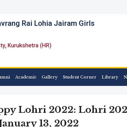
vrang Rai Lohia Jairam Girls
ity, Kurukshetra (HR)
umni
Academic
Gallery
Student Corner
Library
N
py Lohri 2022: Lohri 2022
January 13, 2022